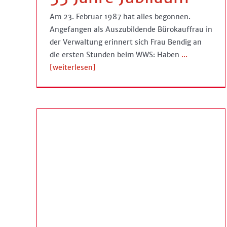
Am 23. Februar 1987 hat alles begonnen.
Angefangen als Auszubildende Bürokauffrau in
der Verwaltung erinnert sich Frau Bendig an
die ersten Stunden beim WWS: Haben
...
[weiterlesen]
Trotz Sicherheitsanlagen –
es
Einbrecher überfallen Ehepaar
im Schlaf