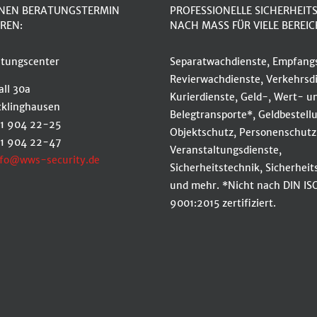
INEN BERATUNGSTERMIN
PROFESSIONELLE SICHERHEIT
REN:
NACH MASS FÜR VIELE BEREIC
tungscenter
Separatwachdienste, Empfangs
Revierwachdienste, Verkehrsdi
ll 30a
Kurierdienste, Geld-, Wert- u
cklinghausen
Belegtransporte*, Geldbestell
61 904 22-25
Objektschutz, Personenschutz
61 904 22-47
Veranstaltungsdienste,
nfo@wws-security.de
Sicherheitstechnik, Sicherhei
und mehr. *Nicht nach DIN IS
9001:2015 zertifiziert.