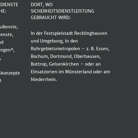
SDIENSTE
DORT, WO
HE:
SICHERHEITSDIENSTLEISTUNG
GEBRAUCHT WIRD:
dienste,
In der Festspielstadt Recklinghausen
enste,
und Umgebung, in den
nd
Ruhrgebietsmetropolen – z. B. Essen,
ungen*,
Bochum, Dortmund, Oberhausen,
,
Bottrop, Gelsenkirchen – oder an
Einsatzorten im Münsterland oder am
tskonzepte
Niederrhein.
O