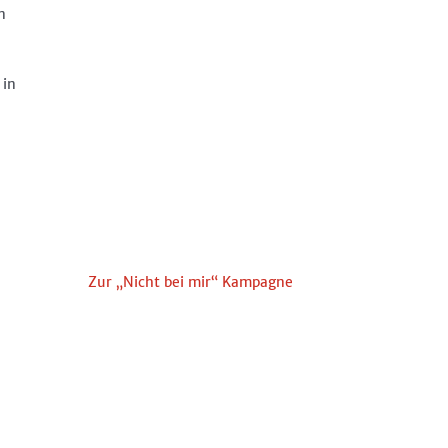
n
 in
Zur „Nicht bei mir“ Kampagne
n