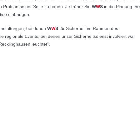
nen Profi an seiner Seite zu haben. Je früher Sie
W
W
S
in die Planung Ihr
ise einbringen.
anstaltungen, bei denen
W
W
S
für Sicherheit im Rahmen des
e regionale Events, bei denen unser Sicherheitsdienst involviert war
„Recklinghausen leuchtet“.