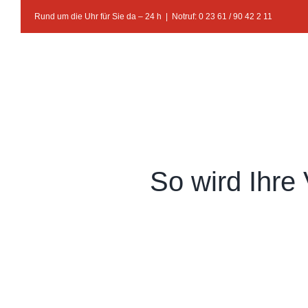
Zum
Rund um die Uhr für Sie da – 24 h
|
Notruf: 0 23 61 / 90 42 2 11
Inhalt
springen
So wird Ihre 