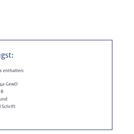
gst:
es enthalten:
34a GewO
 B
mund
 Schrift