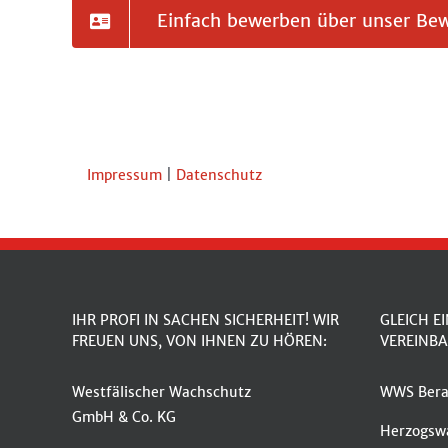
Einfach bewerben über unser Be
Impressum
|
Datenschutz
IHR PROFI IN SACHEN SICHERHEIT! WIR
GLEICH E
FREUEN UNS, VON IHNEN ZU HÖREN:
VEREINBA
Westfälischer Wachschutz
WWS Bera
GmbH & Co. KG
Herzogswa