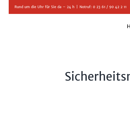
Zum
Rund um die Uhr für Sie da – 24 h
|
Notruf: 0 23 61 / 90 42 2 11
Inhalt
springen
Sicherheits