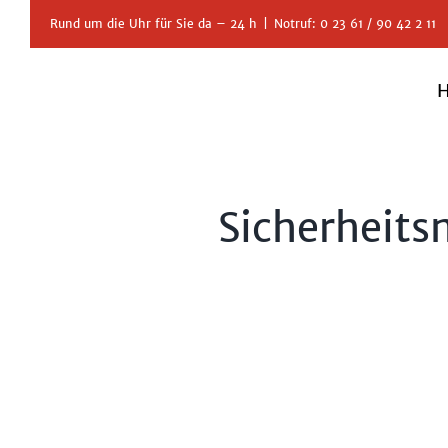
Zum
Rund um die Uhr für Sie da – 24 h
|
Notruf: 0 23 61 / 90 42 2 11
Inhalt
springen
Sicherheits