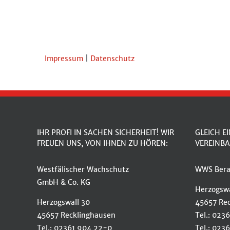
Impressum
|
Datenschutz
IHR PROFI IN SACHEN SICHERHEIT! WIR
GLEICH E
FREUEN UNS, VON IHNEN ZU HÖREN:
VEREINBA
Westfälischer Wachschutz
WWS Bera
GmbH & Co. KG
Herzogswa
Herzogswall 30
45657 Re
45657 Recklinghausen
Tel.: 023
Tel.: 02361 904 22-0
Tel.: 023