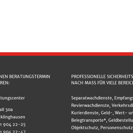
INEN BERATUNGSTERMIN
PROFESSIONELLE SICHERHEIT
REN:
NACH MASS FÜR VIELE BEREIC
tungscenter
Separatwachdienste, Empfangs
Revierwachdienste, Verkehrsdi
ll 30a
Kurierdienste, Geld-, Wert- u
cklinghausen
Belegtransporte*, Geldbestell
61 904 22-25
Objektschutz, Personenschutz
61 904 22-47