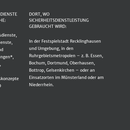
SDIENSTE
DORT, WO
HE:
SICHERHEITSDIENSTLEISTUNG
GEBRAUCHT WIRD:
dienste,
In der Festspielstadt Recklinghausen
enste,
und Umgebung, in den
nd
Ruhrgebietsmetropolen – z. B. Essen,
ungen*,
Bochum, Dortmund, Oberhausen,
,
Bottrop, Gelsenkirchen – oder an
Einsatzorten im Münsterland oder am
tskonzepte
Niederrhein.
O