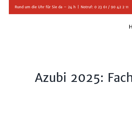
Zum
Rund um die Uhr für Sie da – 24 h
|
Notruf: 0 23 61 / 90 42 2 11
Inhalt
springen
Azubi 2025: Fach