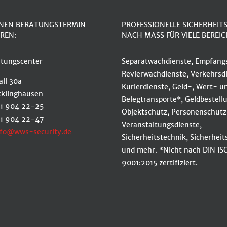
INEN BERATUNGSTERMIN
PROFESSIONELLE SICHERHEIT
REN:
NACH MASS FÜR VIELE BEREIC
tungscenter
Separatwachdienste, Empfangs
Revierwachdienste, Verkehrsdi
ll 30a
Kurierdienste, Geld-, Wert- u
cklinghausen
Belegtransporte*, Geldbestell
61 904 22-25
Objektschutz, Personenschutz
61 904 22-47
Veranstaltungsdienste,
nfo@wws-security.de
Sicherheitstechnik, Sicherhei
und mehr. *Nicht nach DIN IS
9001:2015 zertifiziert.