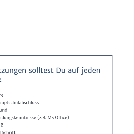
tzungen solltest Du auf jeden
:
re
auptschulabschluss
mund
dungskenntnisse (z.B. MS Office)
 B
 Schrift