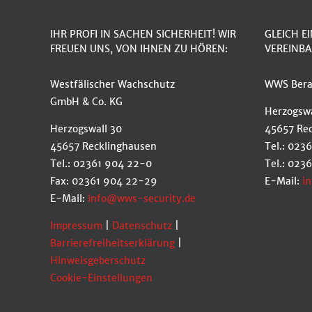
IHR PROFI IN SACHEN SICHERHEIT! WIR
GLEICH E
FREUEN UNS, VON IHNEN ZU HÖREN:
VEREINBA
Westfälischer Wachschutz
WWS Bera
GmbH & Co. KG
Herzogswa
Herzogswall 30
45657 Re
45657 Recklinghausen
Tel.: 023
Tel.: 02361 904 22-0
Tel.: 023
Fax: 02361 904 22-29
E-Mail:
i
E-Mail:
info@wws-security.de
Impressum
|
Datenschutz
|
Barrierefreiheitserklärung
|
Hinweisgeberschutz
Cookie-Einstellungen